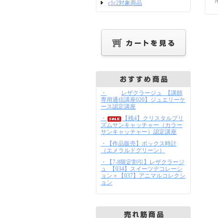
c1c2対象商品
・
レザクラージュ_【講師
専用通信講座020】ジュエリーケ
ース認定講座
・
【残4】クリスタルプリ
ズムサンキャッチャー（カラー
サンキャッチャー）認定講座
・【作品販売】ボックス時計
（エメラルドグリーン）
・【7-8限定割引】レザクラージ
ュ_【034】スイーツデコレーシ
ョン＋【037】アニマルコレクシ
ョン