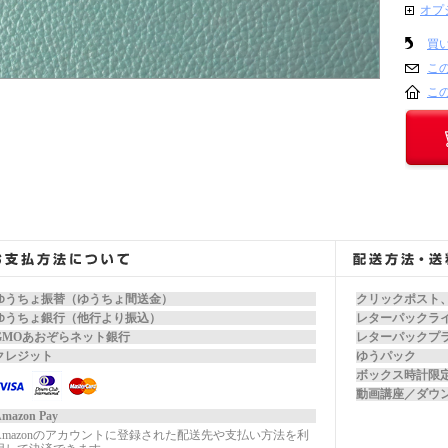
オプ
買
こ
こ
ゆうちょ振替（ゆうちょ間送金）
クリックポスト
ゆうちょ銀行（他行より振込）
レターパックラ
GMOあおぞらネット銀行
レターパックプ
クレジット
ゆうパック
ボックス時計限
動画講座／ダウ
mazon Pay
Amazonのアカウントに登録された配送先や支払い方法を利