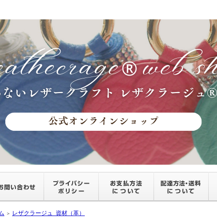
ム
レザクラージュ_資材（革）
＞