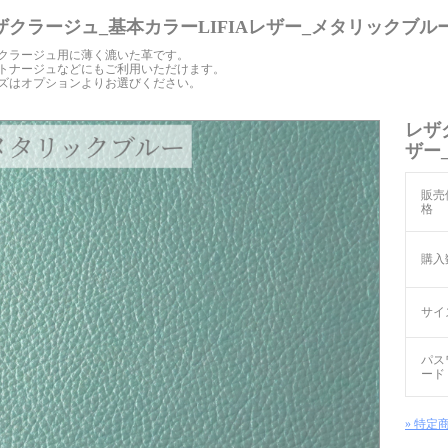
ザクラージュ_基本カラーLIFIAレザー_メタリックブル
クラージュ用に薄く漉いた革です。
トナージュなどにもご利用いただけます。
ズはオプションよりお選びください。
レザ
ザー
販売
格
購入
サイ
パス
ード
» 特定