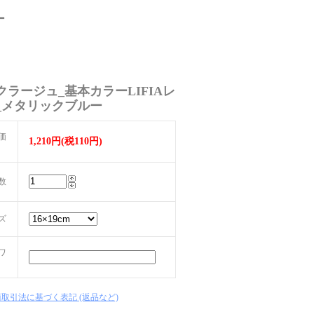
ー
クラージュ_基本カラーLIFIAレ
_メタリックブルー
価
1,210円(税110円)
数
ズ
ワ
商取引法に基づく表記 (返品など)