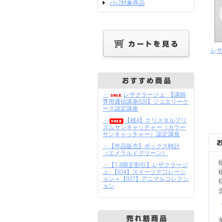
c1c2対象商品
レザ
・
レザクラージュ_【講師
専用通信講座020】ジュエリーケ
ース認定講座
・
【残4】クリスタルプリ
ズムサンキャッチャー（カラー
サンキャッチャー）認定講座
・【作品販売】ボックス時計
（エメラルドグリーン）
・【7-8限定割引】レザクラージ
ュ_【034】スイーツデコレーシ
ョン＋【037】アニマルコレクシ
ョン
A