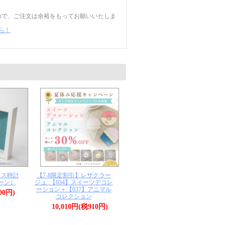
ますので、ご注文は余裕をもってお願いいたしま
ら！
【7-8限定割引】レザクラー
クス時計
ジュ_【034】スイーツデコレ
ーン）
ーション＋【037】アニマル
00円)
コレクション
10,010円(税910円)