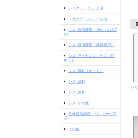
レザクラージュ_道具
レザクラージュ_その他
シス_通信講座（初めての方O
K）
シス_通信講座（講師専用）
シス_ライセンスレッスン用
キット
シス_資材（キット）
シス_資材
レザ
シス_道具
シス_その他
監修通信講座・パートナー商
品
その他