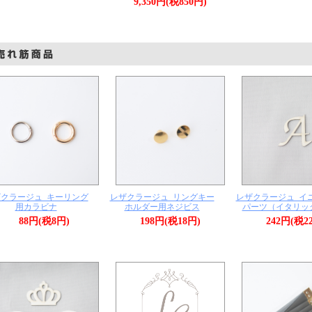
9,350円(税850円)
クラージュ_キーリング
レザクラージュ_リングキー
レザクラージュ_イ
用カラビナ
ホルダー用ネジビス
パーツ（イタリッ
88円(税8円)
198円(税18円)
242円(税2