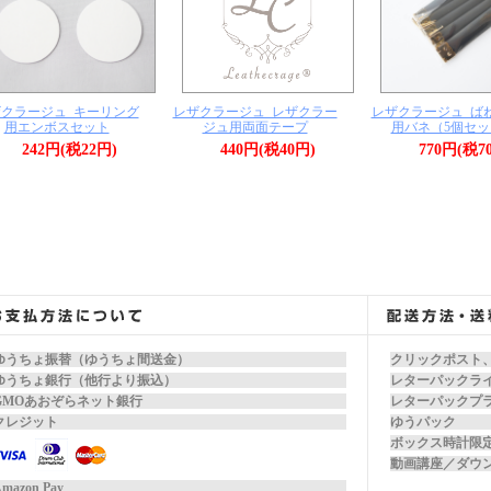
クラージュ_キーリング
レザクラージュ_レザクラー
レザクラージュ_ば
用エンボスセット
ジュ用両面テープ
用バネ（5個セッ
242円(税22円)
440円(税40円)
770円(税7
ゆうちょ振替（ゆうちょ間送金）
クリックポスト
ゆうちょ銀行（他行より振込）
レターパックラ
GMOあおぞらネット銀行
レターパックプ
クレジット
ゆうパック
ボックス時計限
動画講座／ダウ
mazon Pay