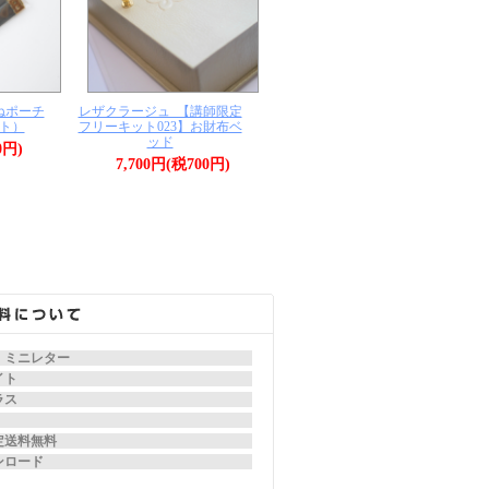
ねポーチ
レザクラージュ_【講師限定
ト）
フリーキット023】お財布ベ
ッド
0円)
7,700円(税700円)
、ミニレター
イト
ラス
定送料無料
ンロード