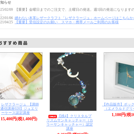
お知らせ
025/02/09 【重要】金曜日までのご注文で、土曜日の発送。週1回の発送になり
す。
022/01/06
縫わない本革レザークラフト「レザクラージュ」ホームページはこちらか
021/04/25
【重要】受信設定のお願い スマホ・携帯メールご利用のお客様
レザクラージュ_【講師
【作品販売】ボッ
通信講座020】ジュエリ
（エメラルドグリ
ーケース認定講座
1,100円(税1
【残4】クリスタルプ
15,400円(税1,400円)
リズムサンキャッチャー（カ
ラーサンキャッチャー）認定
講座