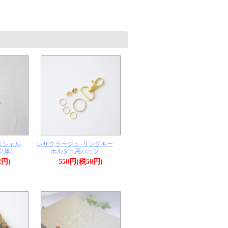
ニシャル
レザクラージュ_リングキー
ク体）
ホルダー用パーツ
2円)
550円(税50円)