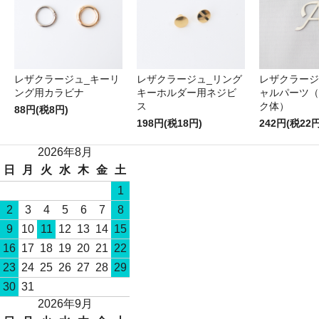
レザクラージュ_キーリ
レザクラージュ_リング
レザクラージ
ング用カラビナ
キーホルダー用ネジビ
ャルパーツ（
ス
ク体）
88円(税8円)
198円(税18円)
242円(税22円
2026年8月
日
月
火
水
木
金
土
1
2
3
4
5
6
7
8
9
10
11
12
13
14
15
16
17
18
19
20
21
22
23
24
25
26
27
28
29
30
31
2026年9月