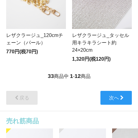
レザクラージュ_120cmチ
レザクラージュ_タッセル
ェーン（パール）
用キラキラシート約
24×20cm
770円(税70円)
1,320円(税120円)
33
1
12
商品中
-
商品
戻る
次へ
売れ筋商品