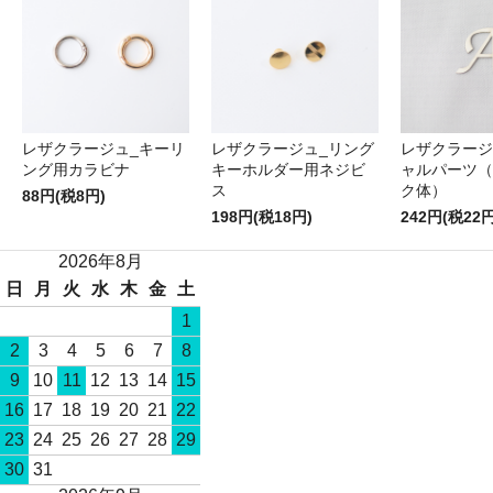
レザクラージュ_キーリ
レザクラージュ_リング
レザクラージ
ング用カラビナ
キーホルダー用ネジビ
ャルパーツ（
ス
ク体）
88円(税8円)
198円(税18円)
242円(税22円
2026年8月
日
月
火
水
木
金
土
1
2
3
4
5
6
7
8
9
10
11
12
13
14
15
16
17
18
19
20
21
22
23
24
25
26
27
28
29
30
31