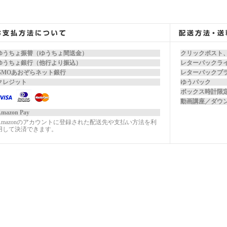
ゆうちょ振替（ゆうちょ間送金）
クリックポスト
ゆうちょ銀行（他行より振込）
レターパックラ
GMOあおぞらネット銀行
レターパックプ
クレジット
ゆうパック
ボックス時計限
動画講座／ダウ
mazon Pay
Amazonのアカウントに登録された配送先や支払い方法を利
用して決済できます。