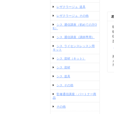
レザクラージュ_道具
レザクラージュ_その他
シス_通信講座（初めての方O
K）
シス_通信講座（講師専用）
シス_ライセンスレッスン用
キット
A
シス_資材（キット）
シス_資材
シス_道具
シス_その他
監修通信講座・パートナー商
品
その他