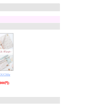
。
CHfir
,000円)
。