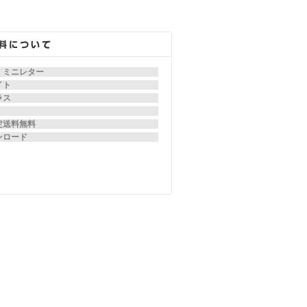
、ミニレター
イト
ラス
定送料無料
ンロード