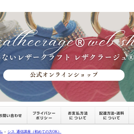
ム
シス_通信講座（初めての方OK）
＞