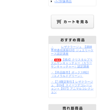
c1c2対象商品
・
レザクラージュ_【講師
専用通信講座020】ジュエリーケ
ース認定講座
・
【残4】クリスタルプリ
ズムサンキャッチャー（カラー
サンキャッチャー）認定講座
・【作品販売】ボックス時計
（エメラルドグリーン）
・【7-8限定割引】レザクラージ
ュ_【034】スイーツデコレーシ
ョン＋【037】アニマルコレクシ
ョン