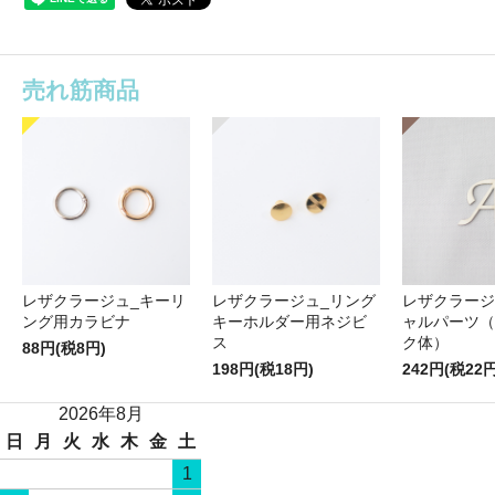
売れ筋商品
レザクラージュ_キーリ
レザクラージュ_リング
レザクラージ
ング用カラビナ
キーホルダー用ネジビ
ャルパーツ（
ス
ク体）
88円(税8円)
198円(税18円)
242円(税22円
2026年8月
日
月
火
水
木
金
土
1