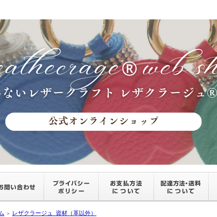
ム
レザクラージュ_資材（革以外）
＞