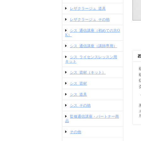
レザクラージュ_道具
レザクラージュ_その他
シス_通信講座（初めての方O
K）
シス_通信講座（講師専用）
シス_ライセンスレッスン用
キット
シス_資材（キット）
シス_資材
シス_道具
シス_その他
A
監修通信講座・パートナー商
品
その他