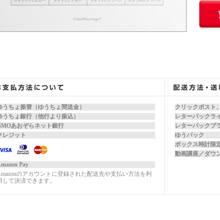
ゆうちょ振替（ゆうちょ間送金）
クリックポスト
ゆうちょ銀行（他行より振込）
レターパックラ
GMOあおぞらネット銀行
レターパックプ
クレジット
ゆうパック
ボックス時計限
動画講座／ダウ
mazon Pay
Amazonのアカウントに登録された配送先や支払い方法を利
用して決済できます。