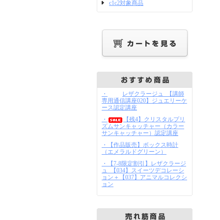
c1c2対象商品
・
レザクラージュ_【講師
専用通信講座020】ジュエリーケ
ース認定講座
・
【残4】クリスタルプリ
ズムサンキャッチャー（カラー
サンキャッチャー）認定講座
・【作品販売】ボックス時計
（エメラルドグリーン）
・【7-8限定割引】レザクラージ
ュ_【034】スイーツデコレーシ
ョン＋【037】アニマルコレクシ
ョン