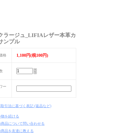
クラージュ_LIFIAレザー本革カ
サンプル
価格
1,100円(税100円)
数
ワー
商取引法に基づく表記 (返品など)
い物を続ける
の商品について問い合わせる
の商品を友達に教える