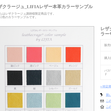
ザクラージュ_LIFIAレザー本革カラーサンプル
らはレザクラージュ講師様限定商品です。
12色のカラーサンプルです。
レザ
ラー
販売
購入
パス
ド
» 特定
買
こ
こ