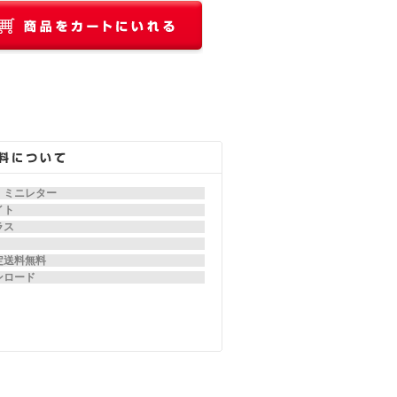
、ミニレター
イト
ラス
定送料無料
ンロード